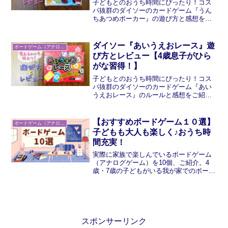
子どもとのおうち時間にぴったり！コス
パ抜群のダイソーのカードゲーム『うん
ちあつめポーカー』の遊び方と感想をご
紹介します。とってもお手軽・簡単で、
子どもも大喜び。おすすめです。
ダイソー『あいうえおレース』遊
ボードゲーム（アナログゲーム）
び方とレビュー【4歳息子がひら
がな習得！】
子どもとのおうち時間にぴったり！コス
パ抜群のダイソーのカードゲーム『あい
うえおレース』のルールと感想をご紹介
します。子どもがひらがなを覚えるのに
もとっても役立ち、ボキャブラリーも増
えていく！小さいお子さんのいる方には
【おすすめボードゲーム１０選】
ボードゲーム（アナログゲーム）
かなりおすすめできます。
子どもも大人も楽しく♪おうち時
間充実！
実際に家族で楽しんでいるボードゲーム
（アナログゲーム）を10個、ご紹介。4
歳・7歳の子どもがいる我が家でのボード
ゲームランキング！簡単なルールとレビ
ューあり。幼児・小学校低学年、そして
大人も楽しいゲームばかりで、おうち時
間にぴったりです。
スポンサーリンク