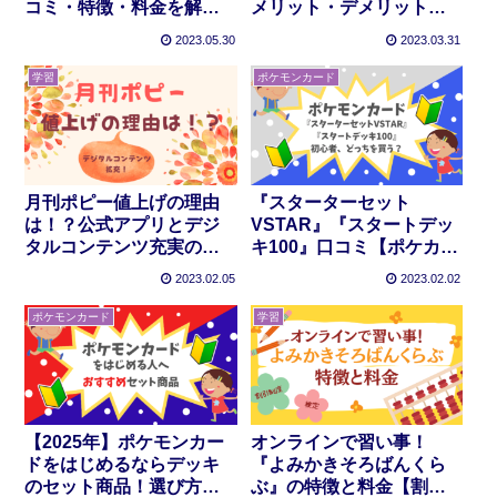
コミ・特徴・料金を解
メリット・デメリットを
説！
解説！
2023.05.30
2023.03.31
学習
ポケモンカード
月刊ポピー値上げの理由
『スターターセット
は！？公式アプリとデジ
VSTAR』『スタートデッ
タルコンテンツ充実のリ
キ100』口コミ【ポケカ完
ニューアル！
全初心者】
2023.02.05
2023.02.02
ポケモンカード
学習
【2025年】ポケモンカー
オンラインで習い事！
ドをはじめるならデッキ
『よみかきそろばんくら
のセット商品！選び方と
ぶ』の特徴と料金【割引