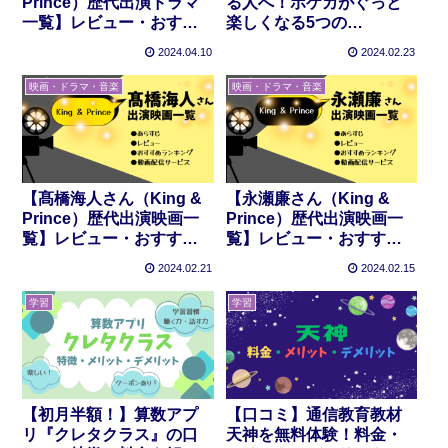
Prince）歴代出演ドラマ
る人へ！ポケカがぐっと
一覧】レビュー・おすす
楽しくなる5つの
めポイント
STEP【ポケカ初心者】
2024.04.10
2024.02.23
映画・ドラマ・音楽
映画・ドラマ・音楽
【髙橋海人さん（King &
【永瀬廉さん（King &
Prince）歴代出演映画一
Prince）歴代出演映画一
覧】レビュー・おすすめ
覧】レビュー・おすすめ
ポイント
ポイント
2024.02.21
2024.02.15
学習
学習
【初月半額！】算数アプ
【口コミ】通信教育教材
リ『クレタクラス』の口
天神を無料体験！料金・