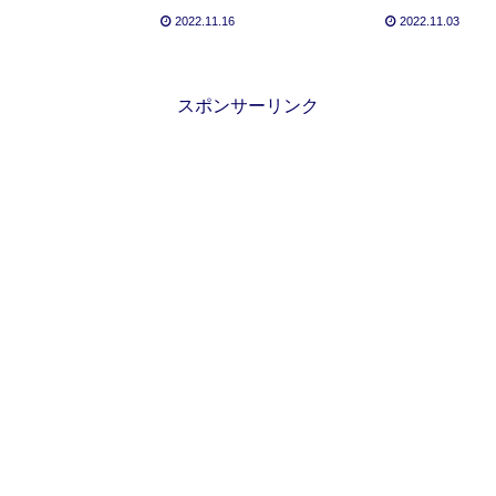
種類【ポケカ初心者】
制度も徹底解説！】
2022.11.16
2022.11.03
スポンサーリンク